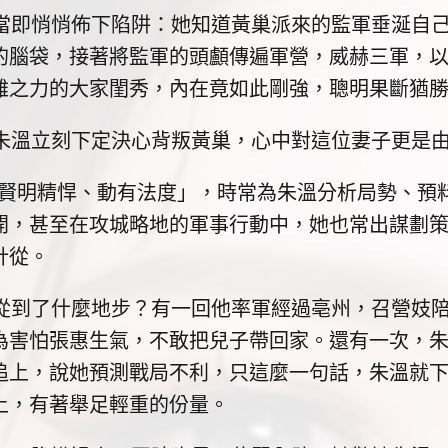
悄悄佈下陷阱：她知道黃巢派來的監軍垂涎自己
的腦袋，接著將監軍的頭顱傳遍軍營，威赫三軍，
雞之力的大家閨秀，內在竟如此剛強，聰明果斷猶
溫立刻下定決心背叛黃巢，心中對這位妻子更是由
明精悍、動有法度」，時常為朱溫分析局勢、預料
開，甚至在攻城略地的軍事行動中，她也常出謀劃
計從。
了什麼地步？有一回他率軍經過亳州，召營妓陪
為害怕張惠生氣，不敢把兒子帶回家。還有一次，
追上，說她預測戰局不利，只這麼一句話，朱溫就
上，有著舉足輕重的份量。