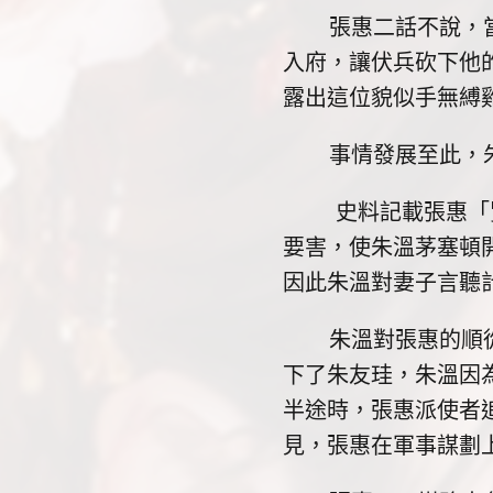
張惠二話不說，當即
入府，讓伏兵砍下他
露出這位貌似手無縛
事情發展至此，朱
史料記載張惠「賢
要害，使朱溫茅塞頓
因此朱溫對妻子言聽
朱溫對張惠的順從到
下了朱友珪，朱溫因
半途時，張惠派使者
見，張惠在軍事謀劃