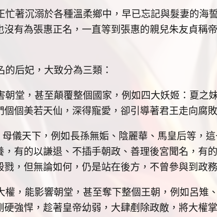
著沉溺於各種溫柔鄉中，早已忘記與髮妻的海誓
也沒有為張惠正名，一直等到張惠的親兒朱友貞稱
的后妃，大致分為三類：
堂，甚至顛覆整個國家，例如四大妖姬：夏之妺
們個個美若天仙，深得寵愛，卻引導著君王走向腐
儀天下，例如長孫無姤、陰麗華、馬皇后等，這一
養，有的以謙退、不插手朝政、善理後宮聞名，有
殺戮，但無論如何，仍是站在後方，不曾參與到政
，能影響朝堂，甚至奪下整個王朝，例如呂雉、
剛硬強悍，趁著皇帝幼弱，大肆剷除政敵，將大權