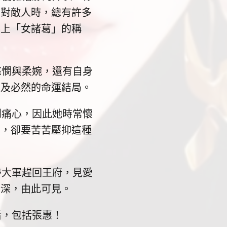
面對敵人時，總有許多
得上「女諸葛」的稱
憫與柔婉，還有自身
以及必然的命運結局。
痛心，因此她時常懷
蕩，卻要苦苦壓抑這種
大軍趕回王府，見愛
情深，由此可見。
，包括張惠！