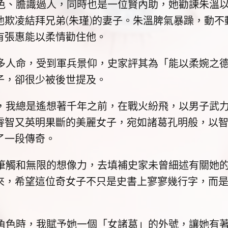
膽識過人，同時也是一位賢內助，她勸諫朱溫以
他欺凌結拜兄弟(朱瑾)的妻子。朱溫脾氣暴躁，動不
有張惠能以柔情勸住他。
命，受到軍兵景仰，史家評其為「能以柔婉之德
子，卻很少被後世提及。
總是遙想著千年之前，在戰火紛飛，以男子武力
睿智又英明果斷的美麗女子，宛如諸葛孔明般，以
了一段傳奇。
和無限的想像力，去填補史家未曾細述有關她的
來，希望這位奇女子不只是史書上寥寥幾行字，而
時，我賦予她一個「女諸葛」的外號，讓她有著