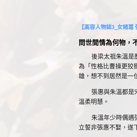
【高容人物誌3_女諸葛 
問世間情為何物，
後梁太祖朱溫是歷史
為「性格比曹操更狡
雄，想不到居然是一
張惠與朱溫都是宋州
溫柔明慧。
朱溫年少時偶遇張惠
立誓非張惠不娶，遂