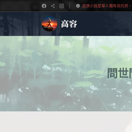
武俠小說是華人獨有烏托邦，
高容
問世