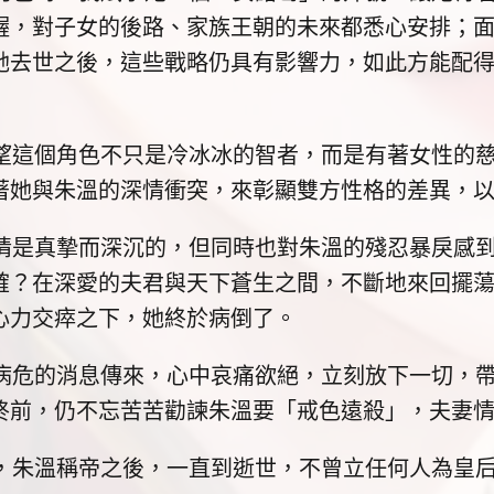
幄，對子女的後路、家族王朝的未來都悉心安排；
她去世之後，這些戰略仍具有影響力，如此方能配
個角色不只是冷冰冰的智者，而是有著女性的慈
著她與朱溫的深情衝突，來彰顯雙方性格的差異，
真摯而深沉的，但同時也對朱溫的殘忍暴戾感到
確？在深愛的夫君與天下蒼生之間，不斷地來回擺
心力交瘁之下，她終於病倒了。
的消息傳來，心中哀痛欲絕，立刻放下一切，帶
終前，仍不忘苦苦勸諫朱溫要「戒色遠殺」，夫妻
溫稱帝之後，一直到逝世，不曾立任何人為皇后