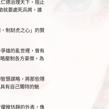
仁德治理天下，阻止
動就要處死兵將，誰
，制豺虎之心」的賢
爭雄的亂世裡，曾有
智略壓制各方豪傑，為
智慧謀略，將那些隱
是具有自己獨特的魅
優雅恬靜的外表，像