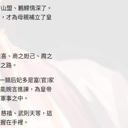
山盟、鶼鰈情深了。
帝，才為母親補立了皇
喜、商之妲己、周之
敗之路。
類后妃多是富(官)家
的能婉言進諫，為皇帝
務軍事之中。
慈禧、武則天等，這
掌握在手裡。