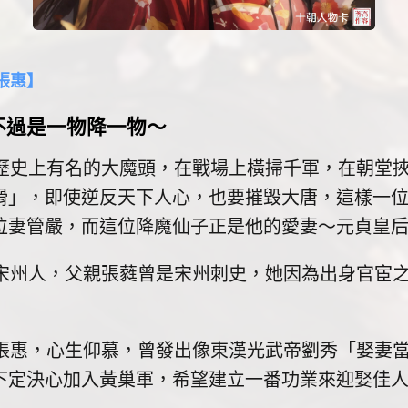
張惠】
不過是一物降一物〜
上有名的大魔頭，在戰場上橫掃千軍，在朝堂挾
猾」，即使逆反天下人心，也要摧毀大唐，這樣一
位妻管嚴，而這位降魔仙子正是他的愛妻〜元貞皇
人，父親張蕤曾是宋州刺史，她因為出身官宦之
，心生仰慕，曾發出像東漢光武帝劉秀「娶妻當
下定決心加入黃巢軍，希望建立一番功業來迎娶佳