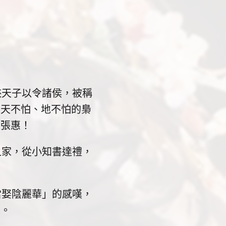
天子以令諸侯，被稱
位天不怕、地不怕的梟
后張惠！
家，從小知書達禮，
娶陰麗華」的感嘆，
人。