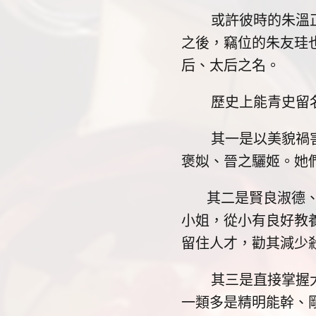
或許彼時的朱溫正忙
之後，竊位的朱友珪
后、太后之名。
歷史上能青史留名
其一是以美貌禍害朝
褒姒、晉之驪姬。她
其二是賢良淑德、母
小姐，從小有良好教
留住人才，勸其減少
其三是直接掌握大權
一類多是精明能幹、