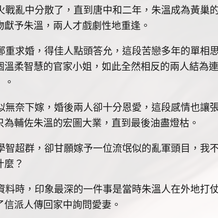
亂中分散了，直到唐中和二年，朱溫成為黃巢的
物獻予朱溫，兩人才戲劇性地重逢。
求婚，得佳人點頭答允，這段苦戀多年的單相思
個溫柔智慧的官家小姐，如此全然相反的兩人結為
」。
奈下嫁，婚後兩人卻十分恩愛，這段感情也讓張
只為輔佐朱溫的宏圖大業，直到最後油盡燈枯。
超群，卻甘願嫁予一位流氓似的亂軍頭目，我不
什麼？
時，印象最深的一件事是當時朱溫人在外地打仗
了信派人傳回家中詢問愛妻。