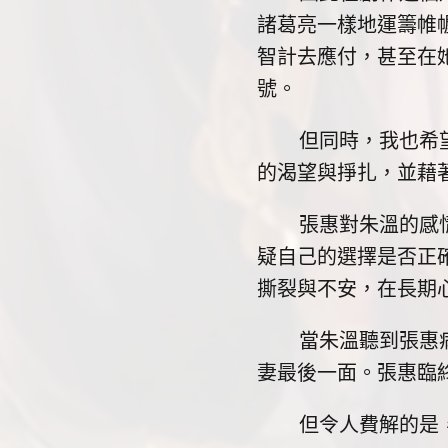
諸葛亮一樣地運籌帷
智計去應付，甚至在
號。
但同時，我也希望這
的渴望與掙扎，並藉
張惠對朱溫的感情是
疑自己的選擇是否正
撕裂與不安，在長期
當朱溫聽到張惠病危
妻最後一面。張惠臨
但令人費解的是，朱