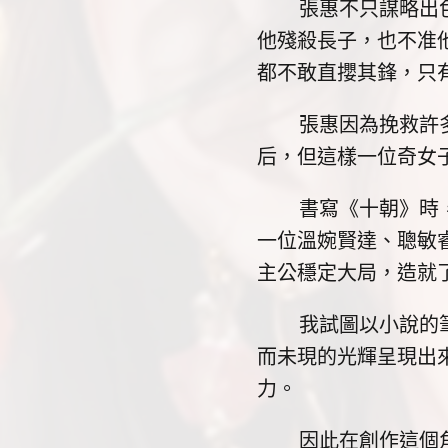
張惠不只謀略出色、
他殘殺長子，也不准
都不敢直攖其鋒，只
張惠因為挽救許多人
后，但這樣一位奇女
書寫《十朝》時，我
一位溫婉賢達、聰敏
主公穩定大局，造就
我試圖以小說的筆觸
而未現的光輝呈現出
力。
因此在創作這個角色