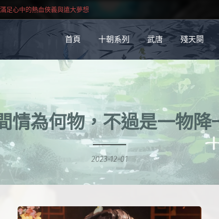
滿足心中的熱血俠義與遠大夢想
首頁
十朝系列
武唐
殘天闋
間情為何物，不過是一物降
2023-12-01