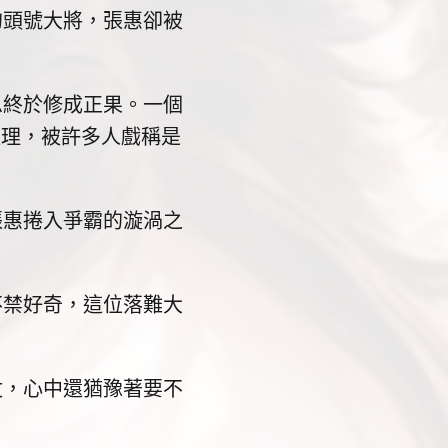
頭號大將，張惠卻被
終於修成正果。一個
連理，被許多人戲稱是
惠捲入爭霸的漩渦之
禁好奇，這位落難大
，心中還猶豫著要不