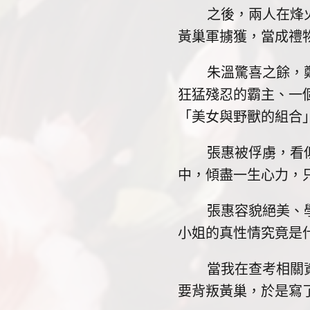
之後，兩人在烽火戰
黃巢軍擄獲，當成禮
朱溫驚喜之餘，鄭重
狂猛殘忍的霸主、一
「美女與野獸的組合
張惠被俘虜，看似無
中，傾盡一生心力，
張惠容貌絕美、學智
小姐的真性情究竟是
當我在查考相關資料
要背叛黃巢，於是寫