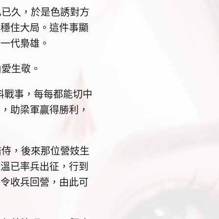
已久，於是色誘對方
以穩住大局。這件事顯
勝一代梟雄。
愛生敬。
戰事，每每都能切中
策，助梁軍贏得勝利，
侍，後來那位營妓生
朱溫已率兵出征，行到
下令收兵回營，由此可