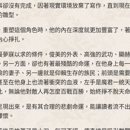
事卻沒有完成，因著現實環境放棄了寫作，直到現
的雛型。
，重塑這個角色時，他的內在深度就更加豐富了，
內心掙扎。
最夢寐以求的條件，俊美的外表、高強的武功、顯
。另一方面，卻也有著最殘酷的命運，在他身上每
渝的妻子、另一邊就是仰賴生存的族民；前頭是需
甚至在他身上也流著衝突的血液，左手是魔君一統
此，無論他對敵人再怎麼百戰百勝，始終掙不脫天
呈現出來，是有其合理的悲劇命運，能讓讀者流不
釋懷。