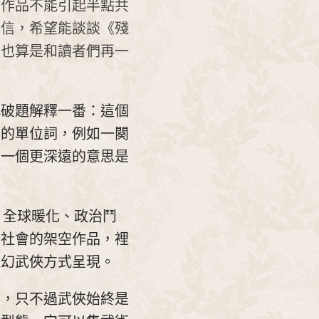
個作品不能引起半點共
來信，希望能談談《殘
，也算是和讀者們再一
此破題解釋一番：這個
曲的單位詞，例如一闋
另一個更深遠的意思是
、全球暖化、政治鬥
映社會的架空作品，裡
魔幻武俠方式呈現。
品，只不過武俠始終是