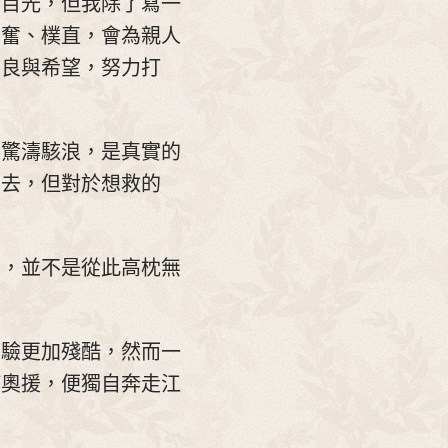
眾目光，但我除了寫一
勤奮、樸直，會為親人
善良與希望，努力打
的驚濤駭浪，是真實的
下去，但對於想救的
袖，並不是從此高枕無
考驗更加殘酷，然而一
何奧援，便獨自奔走江