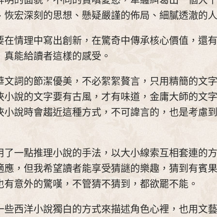
鮮明的面貌，不同的貪嗔愛慾，牽纏糾葛出一個大
、恢宏深刻的思想、懸疑嚴謹的佈局、細膩透澈的
要在情理中寫出創新，在驚奇中傳承核心價值，還
》真能給讀者這樣的感受。
華文詞的節潔優美，不必絮絮贅言，只用精簡的文
俠小說的文字要有古風，才有味道，金庸大師的文
俠小說時會趨近這種方式，不可諱言的，也是考慮
用了一點推理小說的手法，以大小線索互相套連的
適應，但我希望讀者能享受猜謎的樂趣，猜到有賓
也有意外的驚嘆，不管猜不猜到，都欲罷不能。
一些西洋小說獨白的方式來描述角色心裡，也用文