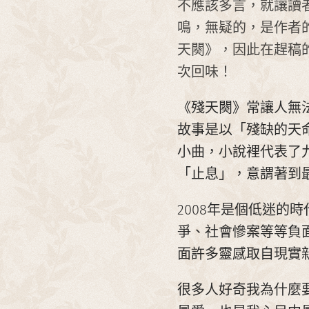
不應該多言，就讓讀
鳴，無疑的，是作者
天闋》，因此在趕稿
次回味！
《殘天闋》常讓人無
故事是以「殘缺的天
小曲，小說裡代表了
「止息」，意謂著到
2008年是個低迷
爭、社會慘案等等負
面許多靈感取自現實
很多人好奇我為什麼