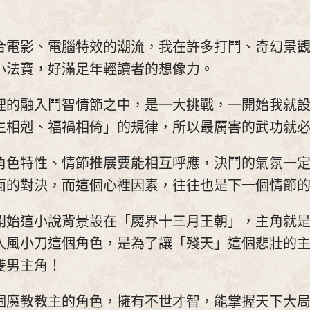
合電影、電腦特效的潮流，我在許多打鬥、奇幻景
小法寶，好滿足年輕讀者的想像力。
理的融入鬥智情節之中，是一大挑戰，一開始我就
生相剋、福禍相倚」的規律，所以最厲害的武功就
角色特性、情節推展要能相互呼應，決鬥的氣氛一
面的對決，而這個心裡因素，往往也是下一個情節
開始這小說背景設在「魔界十三月王朝」，主角就
入風小刀這個角色，是為了讓「殘天」這個悲壯的
雙男主角！
個魔教教主的角色，擁有不世才智，能掌握天下大