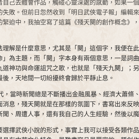
者自己去體會作品，觸碰心靈深處的感動，如果一
的失敗。但前日忽然收到「明日武俠電子報」編輯
的緊迫中，我抽空寫了這篇《殘天闋的創作概念》
法理解是什麼意思，尤其是「闋」這個字，我便在
命」為主題，而「闋」字本身有兩個意思，一是詞
九道神功與命運詛咒之歌，也就是「殘天九闋」；
最後，天地間一切紛擾終會歸於平靜止息。
的時代，當時新聞總是不斷播出金融風暴、經濟大蕭條
面消息，殘天闋就是在那樣的氛圍下，書寫出來反
新聞、周遭人事，還有我自己的人生經驗，然後以
要選擇武俠小說的形式，事實上我可以接受各類作