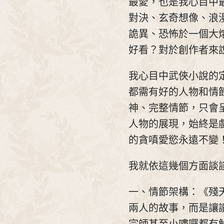
最愛，也是我心目中
對決、玄奇想像、浪
詭異、恐怖於一個大
好看？對於創作者來
我心目中武俠小說的
都需有好的人物和情
神、完整情節，只會
人物的展現，始終是
的貪嗔愛慾永遠不變
我就依這幾個方面談
一、情節架構：《殘
兩人的故事，而是讓