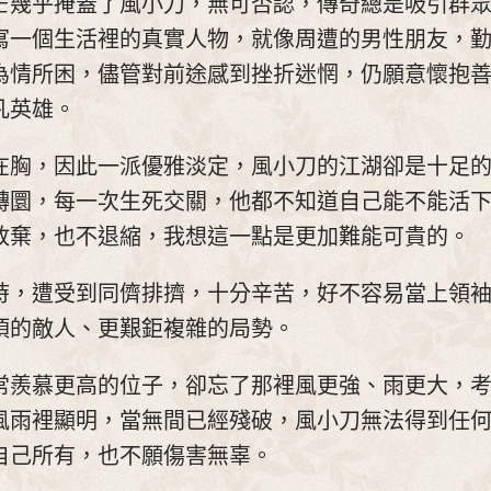
芒幾乎掩蓋了風小刀，無可否認，傳奇總是吸引群
寫一個生活裡的真實人物，就像周遭的男性朋友，
為情所困，儘管對前途感到挫折迷惘，仍願意懷抱
凡英雄。
在胸，因此一派優雅淡定，風小刀的江湖卻是十足
轉圜，每一次生死交關，他都不知道自己能不能活
放棄，也不退縮，我想這一點是更加難能可貴的。
時，遭受到同儕排擠，十分辛苦，好不容易當上領
頂的敵人、更艱鉅複雜的局勢。
常羨慕更高的位子，卻忘了那裡風更強、雨更大，
風雨裡顯明，當無間已經殘破，風小刀無法得到任
自己所有，也不願傷害無辜。