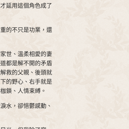
在才延用這個角色成了
著重的不只是功業，還
赫家世、溫柔相愛的妻
一道都是解不開的矛盾
要解救的父親、後頭就
天下的野心、右手就是
命枷鎖、人情束縛。
出淚水，卻悒鬱感動、