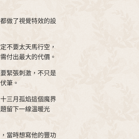
觀都做了視覺特效的設
設定不要太天馬行空，
必需付出最大的代價。
定要緊張刺激，不只是
的伏筆。
是十三月孤焰這個魔界
主題留下一線溫暖光
局，當時想寫他的豐功