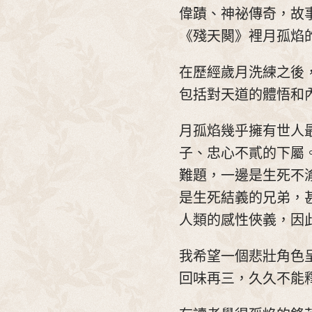
偉蹟、神祕傳奇，故
《殘天闋》裡月孤焰
在歷經歲月洗練之後
包括對天道的體悟和
月孤焰幾乎擁有世人
子、忠心不貳的下屬
難題，一邊是生死不
是生死結義的兄弟，
人類的感性俠義，因
我希望一個悲壯角色
回味再三，久久不能