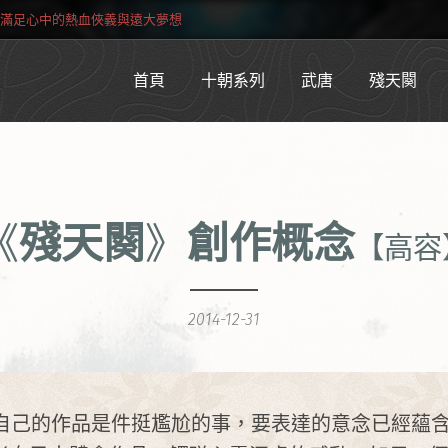
滿足心中的熱血俠義與遠大夢想
首頁
十朝系列
武唐
殘天闋
《
殘天闋
》
創作概念
【高容
2014-12-31
的作品是件挺尷尬的事，要表達的意念已經蘊含