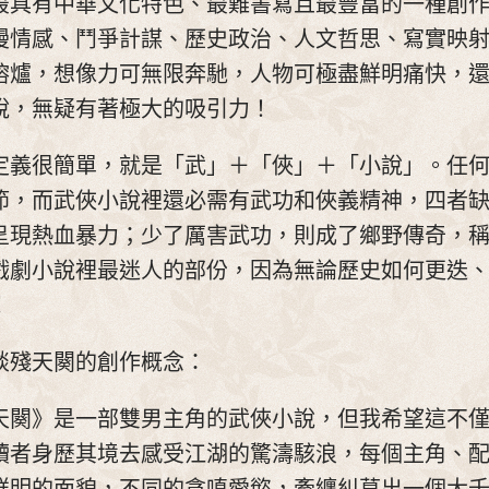
最具有中華文化特色、最難書寫且最豐富的一種創
漫情感、鬥爭計謀、歷史政治、人文哲思、寫實映
熔爐，想像力可無限奔馳，人物可極盡鮮明痛快，
說，無疑有著極大的吸引力！
定義很簡單，就是「武」＋「俠」＋「小說」。任
節，而武俠小說裡還必需有武功和俠義精神，四者
呈現熱血暴力；少了厲害武功，則成了鄉野傳奇，
戲劇小說裡最迷人的部份，因為無論歷史如何更迭
！
談殘天闋的創作概念：
天闋》是一部雙男主角的武俠小說，但我希望這不
讀者身歷其境去感受江湖的驚濤駭浪，每個主角、