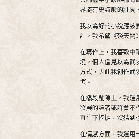
宗師甚至小嘍囉都有
界能有史詩般的壯闊
我以為好的小說應該
許，我希望《殘天闋
在寫作上，我喜歡中
境，個人偏見以為武
方式，因此我創作武
慣。
在橋段舖陳上，我運
發展的讀者或許會不
直往下挖掘，沒猜到
在情感方面，我運用