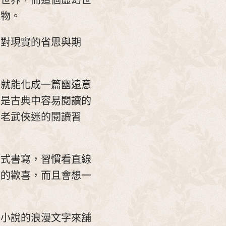
千世界，而這個虛幻世
人物。
有對現實的省思與期
字就能化成一篇幽遠意
字是古典中容易閱讀的
到老武俠迷的閱讀習
方式書寫，習慣看直線
果的歡喜，而且會想一
藝小說的浪漫文字來舖