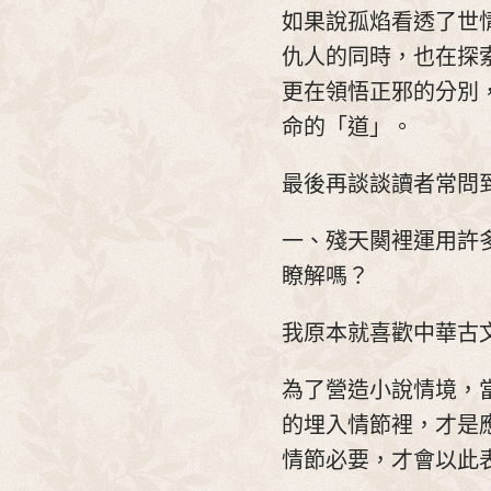
如果說孤焰看透了世
仇人的同時，也在探
更在領悟正邪的分別
命的「道」。
最後再談談讀者常問
一、殘天闋裡運用許
瞭解嗎？
我原本就喜歡中華古
為了營造小說情境，
的埋入情節裡，才是
情節必要，才會以此