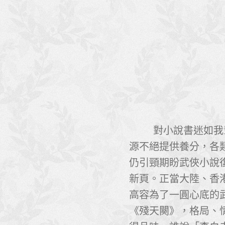
對小說書迷如我
源不絕提供養分，各
仍引頸期盼武俠小說
新頁。正當大陸、香
高容為了一圓心底的
《殘天闋》，格局、