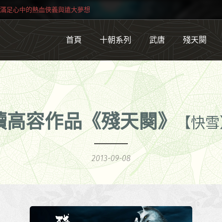
滿足心中的熱血俠義與遠大夢想
首頁
十朝系列
武唐
殘天闋
讀高容作品《殘天闋》
【快雪
2013-09-08