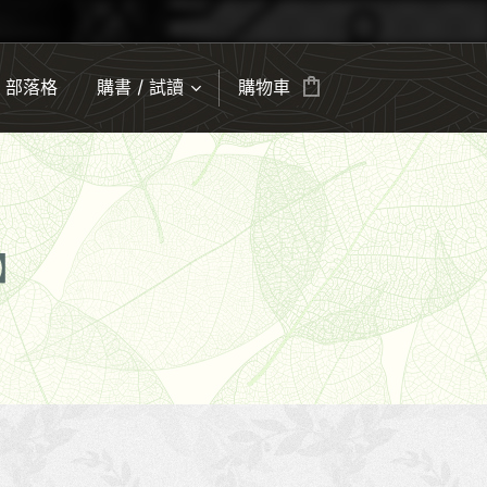
部落格
購書 / 試讀
購物車
】