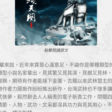
點擊閱讀原文
輩來說，近年來算是心滿意足，不論你是哪種類型
類型小說名家輩出，見其繁又見其深，見樹又見林
復興，期待有作者能接下金庸、古龍以來武林盟主
港作者力圖振作紛紛推出新作，台灣武林也不惶多
武俠夢，毅然辭去人人稱羨的電子新貴工作，閉關四年
情節、人物、武功、文采都深具功力與見其用心，