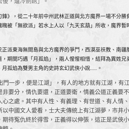
去後，爐冷劍銹」。
刀鋒》，從二十年前中州武林正道與北方魔界一場不分勝
魂魄被「無欲派」若水上人以「九天玄葫」所收，魔界暫
只正派東海無間島與北方魔界的爭鬥，西漠巫祆教、南疆
道，期間巧遇「月孤焰」，兩人惺惺相惜，結拜為異姓兄
孤焰為雙男主角的史詩玄幻武俠小說......。
一步，便是江湖」，有人的地方就有江湖，有江
是非要分，情仇要還，正道要衛，情義公道正義要
人心之處。其中有人性、有義理、有世道、有人情
所以中國文人愛看，士大夫傳統上有江湖夢，市井
，期待冤仇終於得雪，正義得以伸張，這正是武俠