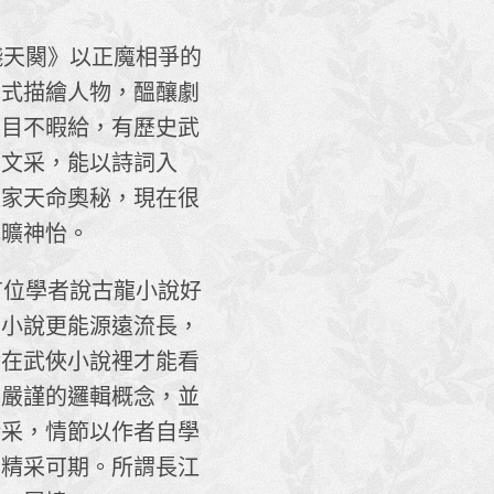
天闋》以正魔相爭的
方式描繪人物，醞釀劇
人目不暇給，有歷史武
和文采，能以詩詞入
道家天命奧秘，現在很
心曠神怡。
位學者說古龍小說好
庸小說更能源遠流長，
只在武俠小說裡才能看
有嚴謹的邏輯概念，並
精采，情節以作者自學
是精采可期。所謂長江