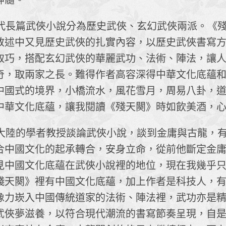
神髓。
篇武俠小說分為歷史武俠、玄幻武俠兩派。《殘
敘述中又見歷史武俠的扎實內容，以歷史武俠書寫
取巧，搭配玄幻武俠的華麗武功、法術、陣法，讓
奇，取兩家之長。難得作者高容深得中華文化底蘊
中國式的境界，小橋流水，風花雪月，周易八卦，
中華文化底蘊，讓我閱讀《殘天闋》時如飲美酒，
的學者教授談論武俠小說，談到金庸與古龍，有
合中國文化的起承轉合，安身立命，從前他斷定金
見中國文化底蘊在武俠小說裡的地位，現在我幾乎
殘天闋》裡有中國文化底蘊，加上作者是科技人，
像力崁入中國傳統道家的法術、陣法裡，武功亦是
武俠夢滋養，以符合現代潮流的書寫節奏呈現，自