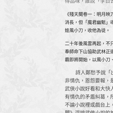
得品味，誰說「李白
《殘天闋卷一：明月映
消長，但「魔君幽鬿」
娃風小刀，收他為徒。
二十年後風雲再起，不
奉師命下山協助武林正
霸即將開始，以風小刀、月
詩人鄭愁予說「出門
非情仇，恩怨要報，
武俠小說好看和大快
有情仇的矛盾糾葛，
不論小說裡或戲台上