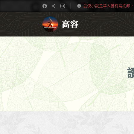
武俠小說是華人獨有烏托邦，
高容