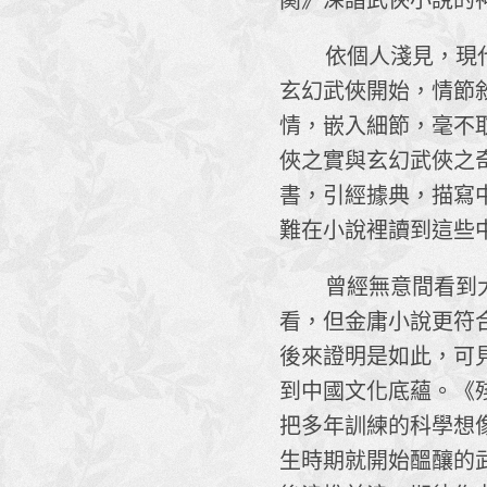
闋》深諳武俠小說的
依個人淺見，現代長
玄幻武俠開始，情節
情，嵌入細節，毫不
俠之實與玄幻武俠之
書，引經據典，描寫
難在小說裡讀到這些
曾經無意間看到大陸
看，但金庸小說更符
後來證明是如此，可
到中國文化底蘊。《
把多年訓練的科學想
生時期就開始醞釀的