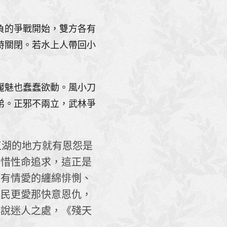
負的爭戰開始，雙方各有
時關閉。若水上人帶回小
魘魅也蠢蠢欲動。風小刀
弟。正邪不兩立，武林爭
湖的地方就有恩怨是
不惜性命追求，這正是
、有情愛的纏綿悱惻、
小民更愛那快意恩仇，
小說迷人之處，《殘天